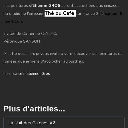
​Les peintures
d'Etienne GROS
seront accrochées
​aux cimaises
Thé ou Café
du studio de l'émission​
​sur France 2
​ce
samedi 6
mai à 10h.
Invitée de Catherine CEYLAC:
​Véronique SANSON​
A cette occasion, je vous invite à venir découvrir ses peintures et
fumées que je viens d'accrocher aujourd'hui.
lien_france2_Etienne_Gros
Plus d'articles...
La Nuit des Galeries #2